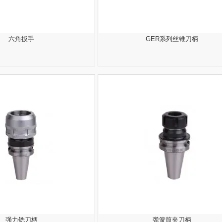
六角扳手
GER系列丝锥刀柄
强力铣刀柄
弹簧筒夹刀柄