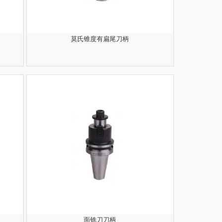
莫氏锥度有扁尾刀柄
面铣刀刀柄