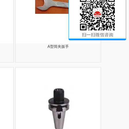
A型筒夹扳手