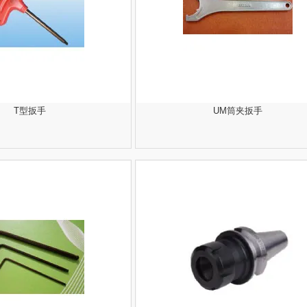
T型扳手
UM筒夹扳手