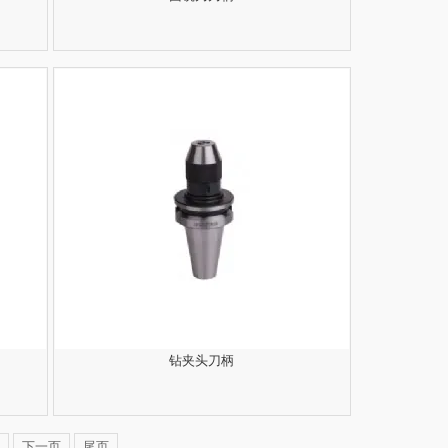
钻夹头刀柄
下一页
尾页