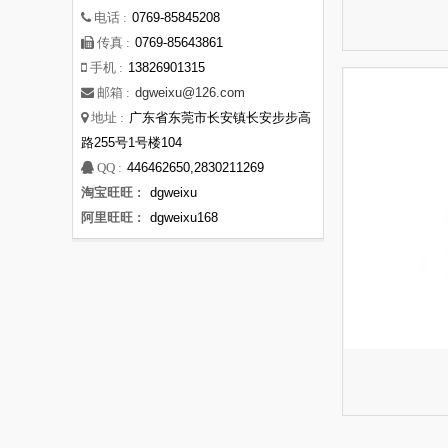
0769-85845208
电话 :
0769-85643861
传真 :
13826901315
手机 :
dgweixu@126.com
邮箱 :
广东省东莞市长安镇长安步步高
地址 :
路255号1号楼104
446462650,2830211269
QQ :
淘宝旺旺 :
dgweixu
阿里旺旺 :
dgweixu168