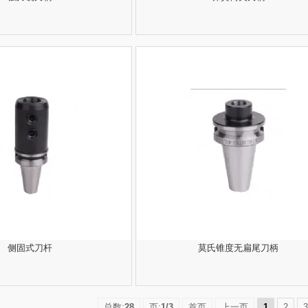
侧固式刀杆
莫氏锥度无扁尾刀柄
总数:
28
页:
1/3
首页
上一页
1
2
3