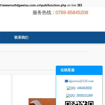
D:\wwwroot\dgweixu.com.cn\pub\function.php
on line
383
服务热线 :
0769-85845208
联系我们
在线客服
dgweixu@126.com