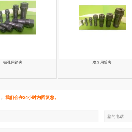
钻孔用筒夹
攻牙用筒夹
单，
我们会在24小时内回复您。