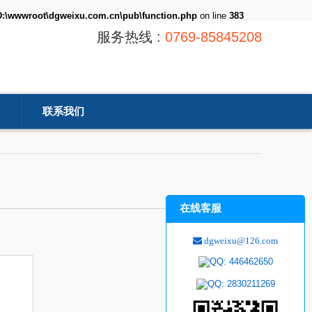
D:\wwwroot\dgweixu.com.cn\pub\function.php
on line
383
服务热线 :
0769-85845208
联系我们
在线客服
dgweixu@126.com