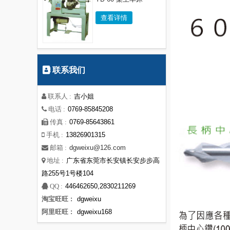
查看详情
联系我们
吉小姐
联系人 :
0769-85845208
电话 :
0769-85643861
传真 :
13826901315
手机 :
dgweixu@126.com
邮箱 :
广东省东莞市长安镇长安步步高
地址 :
路255号1号楼104
446462650,2830211269
QQ :
淘宝旺旺 :
dgweixu
阿里旺旺 :
dgweixu168