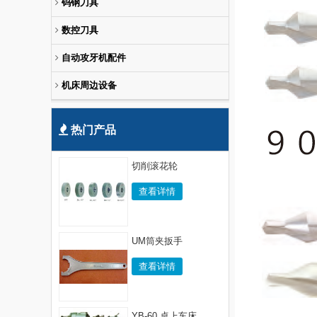
钨钢刀具
数控刀具
自动攻牙机配件
机床周边设备
热门产品
切削滚花轮
查看详情
UM筒夹扳手
查看详情
YB-60 桌上车床