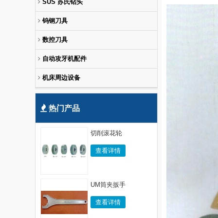
SUS 苏氏钻头
钨钢刀具
数控刀具
自动攻牙机配件
机床周边设备
热门产品
切削滚花轮
查看详情
UM筒夹扳手
查看详情