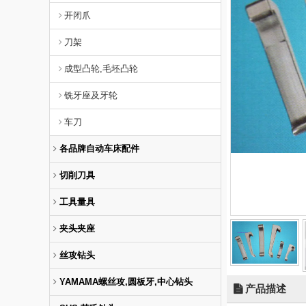
开闭爪
刀架
成型凸轮,毛坯凸轮
铣牙座及牙轮
车刀
各品牌自动车床配件
切削刀具
工具量具
夹头夹座
丝攻钻头
YAMAMA螺丝攻,圆板牙,中心钻头
产品描述