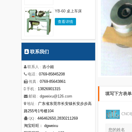
YB-60 桌上车床
查看详情
联系我们
吉小姐
联系人 :
0769-85845208
电话 :
0769-85643861
传真 :
13826901315
手机 :
填写下方表
dgweixu@126.com
邮箱 :
广东省东莞市长安镇长安步步高
地址 :
路255号1号楼104
CNC
446462650,2830211269
QQ :
淘宝旺旺 :
dgweixu