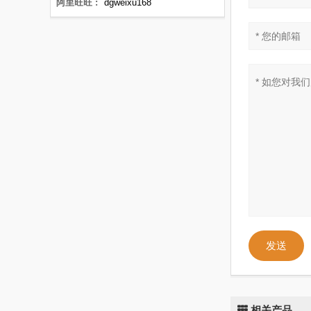
阿里旺旺 :
dgweixu168
发送
相关产品