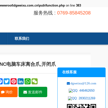
\wwwroot\dgweixu.com.cn\pub\function.php
on line
383
服务热线 :
0769-85845208
联系我们
CNC电脑车床离合爪,开闭爪
在线客服
Facebook
Twitter
Pinterest
LinkedIn
WhatsApp
WeChat
dgweixu@126.com
询价
发送邮件